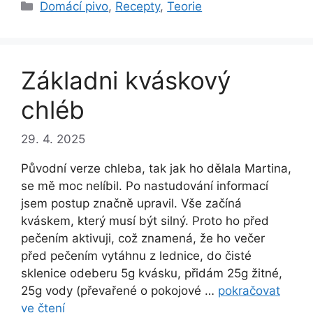
Rubriky
Domácí pivo
,
Recepty
,
Teorie
Základni kváskový
chléb
29. 4. 2025
Původní verze chleba, tak jak ho dělala Martina,
se mě moc nelíbil. Po nastudování informací
jsem postup značně upravil. Vše začíná
kváskem, který musí být silný. Proto ho před
pečením aktivuji, což znamená, že ho večer
před pečením vytáhnu z lednice, do čisté
sklenice odeberu 5g kvásku, přidám 25g žitné,
25g vody (převařené o pokojové …
pokračovat
ve čtení