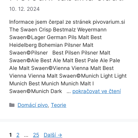
10. 12. 2024
Informace jsem čerpal ze stránek pivovarium.si
The Swaen Crisp Bestmalz Weyermann
Swaen©Lager German Pils Malt Best
Heidelberg Bohemian Pilsner Malt
Swaen©Pilsner Best Pilsen Pilsner Malt
Swaen©Ale Best Ale Malt Best Pale Ale Pale
Ale Malt Swaen©Vienna Vienna Malt Best
Vienna Vienna Malt Swaen©Munich Light Light
Munich Best Munich Munich Malt I
Swaen©Munich Dark …
pokračovat ve čtení
Rubriky
Domácí pivo
,
Teorie
Stránka
Stránka
Stránka
1
2
…
25
Další
→