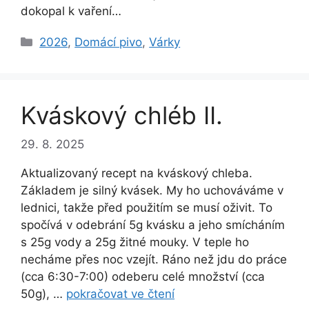
dokopal k vaření…
Rubriky
2026
,
Domácí pivo
,
Várky
Kváskový chléb II.
29. 8. 2025
Aktualizovaný recept na kváskový chleba.
Základem je silný kvásek. My ho uchováváme v
lednici, takže před použitím se musí oživit. To
spočívá v odebrání 5g kvásku a jeho smícháním
s 25g vody a 25g žitné mouky. V teple ho
necháme přes noc vzejít. Ráno než jdu do práce
(cca 6:30-7:00) odeberu celé množství (cca
50g), …
pokračovat ve čtení