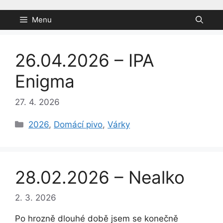
Přeskočit
na
Menu
obsah
26.04.2026 – IPA
Enigma
27. 4. 2026
Rubriky
2026
,
Domácí pivo
,
Várky
28.02.2026 – Nealko
2. 3. 2026
Po hrozně dlouhé době jsem se konečně