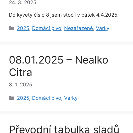
24. 3. 2025
Do kyvety číslo 8 jsem stočíl v pátek 4.4.2025.
Rubriky
2025
,
Domácí pivo
,
Nezařazené
,
Várky
08.01.2025 – Nealko
Citra
8. 1. 2025
Rubriky
2025
,
Domácí pivo
,
Várky
Převodní tabulka sladů