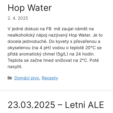
Hop Water
2. 4. 2025
V jedné diskusi na FB mě zaujal námět na
nealkoholický nápoj nazývaný Hop Water. Je to
docela jednoduché. Do kyvety s převařenou a
okyselenou (na 4 pH) vodou o teplotě 20°C se
přidá aromatický chmel (5g/L) na 24 hodin.
Teplota se začne hned snižovat na 2°C. Poté
nasytit.
Rubriky
Domácí pivo
,
Recepty
23.03.2025 – Letni ALE